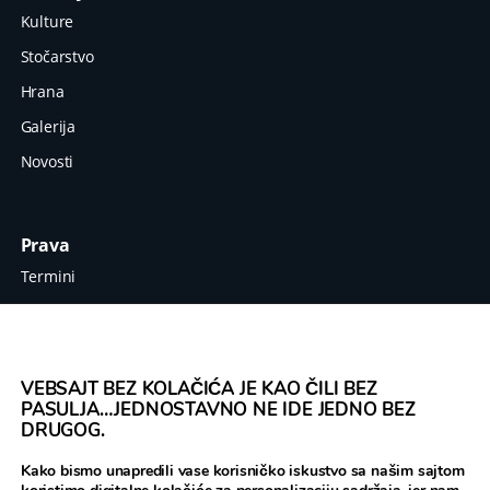
Kulture
Stočarstvo
Hrana
Galerija
Novosti
Prava
Termini
Zaštita podataka
Impresum
VEBSAJT BEZ KOLAČIĆA JE KAO ČILI BEZ
PASULJA…JEDNOSTAVNO NE IDE JEDNO BEZ
DRUGOG.
Legume Hub je rezultat projekta 'Legumes
Kako bismo unapredili vase korisničko iskustvo sa našim sajtom
Translated' koji je finansiran od strane