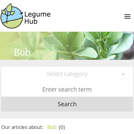
Bob
Select category
Search
Our articles about:
Bob
(
0
)