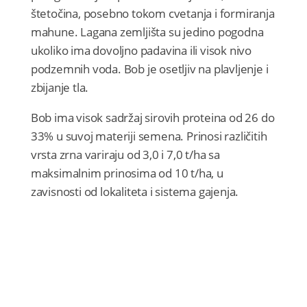
štetočina, posebno tokom cvetanja i formiranja
mahune. Lagana zemljišta su jedino pogodna
ukoliko ima dovoljno padavina ili visok nivo
podzemnih voda. Bob je osetljiv na plavljenje i
zbijanje tla.
Bob ima visok sadržaj sirovih proteina od 26 do
33% u suvoj materiji semena. Prinosi različitih
vrsta zrna variraju od 3,0 i 7,0 t/ha sa
maksimalnim prinosima od 10 t/ha, u
zavisnosti od lokaliteta i sistema gajenja.