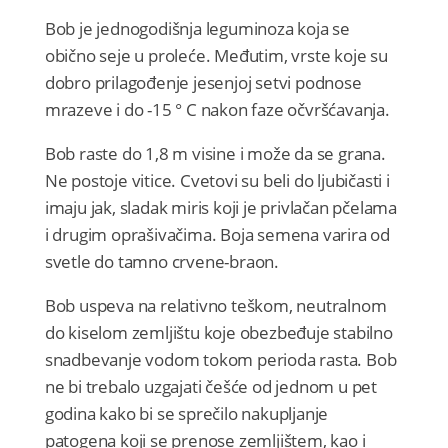
Bob je jednogodišnja leguminoza koja se
obično seje u proleće. Međutim, vrste koje su
dobro prilagođenje jesenjoj setvi podnose
mrazeve i do -15 ° C nakon faze očvršćavanja.
Bob raste do 1,8 m visine i može da se grana.
Ne postoje vitice. Cvetovi su beli do ljubičasti i
imaju jak, sladak miris koji je privlačan pčelama
i drugim oprašivačima. Boja semena varira od
svetle do tamno crvene-braon.
Bob uspeva na relativno teškom, neutralnom
do kiselom zemljištu koje obezbeđuje stabilno
snadbevanje vodom tokom perioda rasta. Bob
ne bi trebalo uzgajati češće od jednom u pet
godina kako bi se sprečilo nakupljanje
patogena koji se prenose zemljištem, kao i