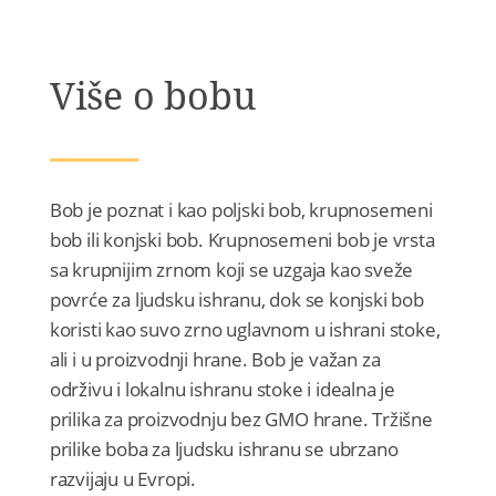
Više o bobu
Bob je poznat i kao poljski bob, krupnosemeni
bob ili konjski bob. Krupnosemeni bob je vrsta
sa krupnijim zrnom koji se uzgaja kao sveže
povrće za ljudsku ishranu, dok se konjski bob
koristi kao suvo zrno uglavnom u ishrani stoke,
ali i u proizvodnji hrane. Bob je važan za
održivu i lokalnu ishranu stoke i idealna je
prilika za proizvodnju bez GMO hrane. Tržišne
prilike boba za ljudsku ishranu se ubrzano
razvijaju u Evropi.