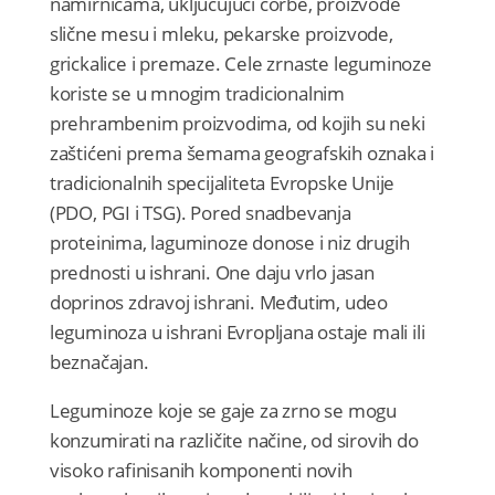
namirnicama, uključujući čorbe, proizvode
slične mesu i mleku, pekarske proizvode,
grickalice i premaze. Cele zrnaste leguminoze
koriste se u mnogim tradicionalnim
prehrambenim proizvodima, od kojih su neki
zaštićeni prema šemama geografskih oznaka i
tradicionalnih specijaliteta Evropske Unije
(PDO, PGI i TSG). Pored snadbevanja
proteinima, laguminoze donose i niz drugih
prednosti u ishrani. One daju vrlo jasan
doprinos zdravoj ishrani. Međutim, udeo
leguminoza u ishrani Evropljana ostaje mali ili
beznačajan.
Leguminoze koje se gaje za zrno se mogu
konzumirati na različite načine, od sirovih do
visoko rafinisanih komponenti novih