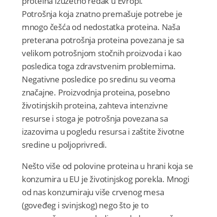
proteina izuzetno redak u Evropi.
Potrošnja koja znatno premašuje potrebe je
mnogo češća od nedostatka proteina. Naša
preterana potrošnja proteina povezana je sa
velikom potrošnjom stočnih proizvoda i kao
posledica toga zdravstvenim problemima.
Negativne posledice po sredinu su veoma
značajne. Proizvodnja proteina, posebno
životinjskih proteina, zahteva intenzivne
resurse i stoga je potrošnja povezana sa
izazovima u pogledu resursa i zaštite životne
sredine u poljoprivredi.
Nešto više od polovine proteina u hrani koja se
konzumira u EU je životinjskog porekla. Mnogi
od nas konzumiraju više crvenog mesa
(goveđeg i svinjskog) nego što je to