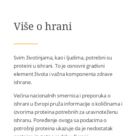
Više o hrani
Svim životinjama, kao i ljudima, potrebni su
proteini u ishrani. To je osnovni gradivni
element života i važna komponenta zdrave
ishrane.
Većina nacionalnih smernica i preporuka o
ishrani u Evropi pruža informacije o količinama i
izvorima proteina potrebnih za uravnoteženu
ishranu. Poređenje ovoga sa podacima o
potrošnji proteina ukazuje da je nedostatak