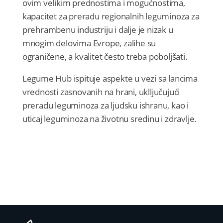
ovim velikim prednostima i mogućnostima,
kapacitet za preradu regionalnih leguminoza za
prehrambenu industriju i dalje je nizak u
mnogim delovima Evrope, zalihe su
ograničene, a kvalitet često treba poboljšati.
Legume Hub ispituje aspekte u vezi sa lancima
vrednosti zasnovanih na hrani, uklljučujući
preradu leguminoza za ljudsku ishranu, kao i
uticaj leguminoza na životnu sredinu i zdravlje.