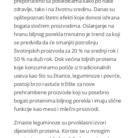
preporučeno sa posledicama kako po naše
zdravlje, tako i na životnu sredinu. Danas su
opštepoznati štetni efekti koje donosi ishrana
bogata stočnim proizvodima. Oslanjanje na
hranu biljnog porekla trenutno je trend za koji
se predviđa da će smanjiti potrošnju
životinjskih proizvoda za 20 % na srednji rok i
50 % na duži rok. Dok većina biljnih proteina
koje konzumiramo potiče iz tradicionalnih
useva kao što su žitarice, leguminoze i povrće,
postoji brzo rastuće tržište za nove
prehrambene proizvode koji su posebno
bogati proteinima biljnog porekla i imaju slične
funkcije kao meso i mlečni proizvodi.
Zrnaste leguminoze su prvoklasni izvori
dijetetskih proteina. Koriste se u mnogim