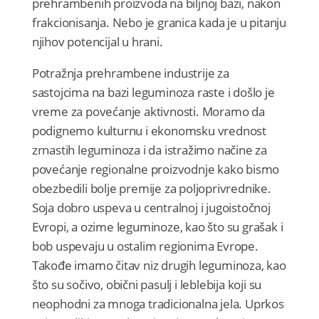
prehrambenih proizvoda na biljnoj bazi, nakon
frakcionisanja. Nebo je granica kada je u pitanju
njihov potencijal u hrani.
Potražnja prehrambene industrije za
sastojcima na bazi leguminoza raste i došlo je
vreme za povećanje aktivnosti. Moramo da
podignemo kulturnu i ekonomsku vrednost
zrnastih leguminoza i da istražimo načine za
povećanje regionalne proizvodnje kako bismo
obezbedili bolje premije za poljoprivrednike.
Soja dobro uspeva u centralnoj i jugoistočnoj
Evropi, a ozime leguminoze, kao što su grašak i
bob uspevaju u ostalim regionima Evrope.
Takođe imamo čitav niz drugih leguminoza, kao
što su sočivo, obični pasulj i leblebija koji su
neophodni za mnoga tradicionalna jela. Uprkos