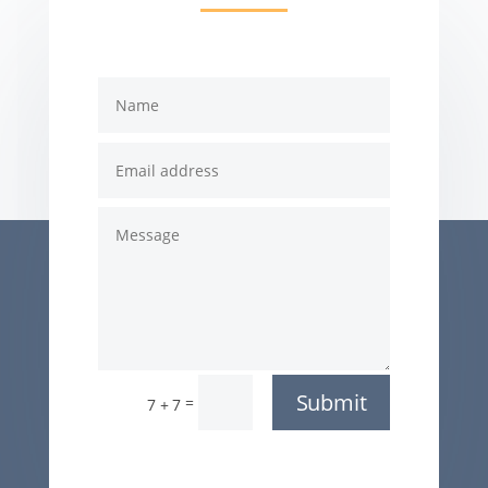
Submit
=
7 + 7