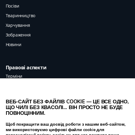
Посіви
Тваринництво
Харчування
Зображення
Новини
Правові аспекти
Терміни
Захист даних
Вихідні дані
ВЕБ-САЙТ БЕЗ ФАЙЛІВ COOKIE — ЦЕ ВСЕ ОДНО,
ЩО ЧИЛІ БЕЗ КВАСОЛІ… ВІН ПРОСТО НЕ БУДЕ
ПОВНОЦІННИМ.
Legume Hub є результатом проєкту Legumes
Щоб покращити ваш досвід роботи з нашим веб-сайтом,
ми використовуємо цифрові файли cookie для
Translated , що фінансується Європейським