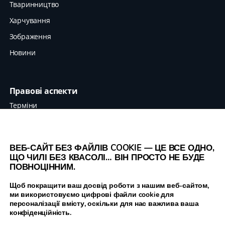
Тваринництво
Харчування
Зображення
Новини
Правові аспекти
Терміни
Захист даних
Вихідні дані
ВЕБ-САЙТ БЕЗ ФАЙЛІВ COOKIE — ЦЕ ВСЕ ОДНО,
ЩО ЧИЛІ БЕЗ КВАСОЛІ… ВІН ПРОСТО НЕ БУДЕ
ПОВНОЦІННИМ.
Legume Hub є результатом проєкту Legumes
Щоб покращити ваш досвід роботи з нашим веб-сайтом,
ми використовуємо цифрові файли cookie для
Translated , що фінансується Європейським
персоналізації вмісту, оскільки для нас важлива ваша
Союзом через програму Horizon 2020, номер
конфіденційність.
проєкту 817634.