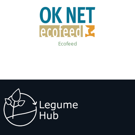
Ecofeed