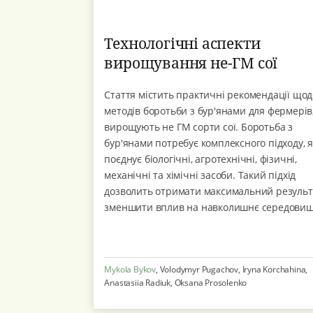
Технологічні аспекти
вирощування не-ГМ сої
Стаття містить практичні рекомендації щод
методів боротьби з бур'янами для фермерів,
вирощують не ГМ сорти сої. Боротьба з
бур'янами потребує комплексного підходу, 
поєднує біологічні, агротехнічні, фізичні,
механічні та хімічні засоби. Такий підхід
дозволить отримати максимальний результ
зменшити вплив на навколишнє середови
та знизити розвито...
Mykola Bykov
, Volodymyr Pugachov, Iryna Korchahina,
Anastasiia Radiuk, Oksana Prosolenko