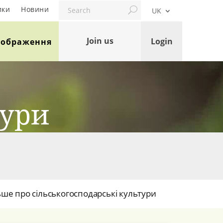
Search
ики
Новини
UK
Join us
Login
Зображення
тури
ьше про сільськогосподарські культури