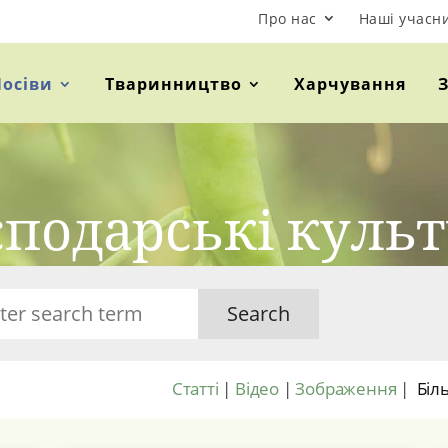
Про нас
Наші учасн
Посіви
Тваринництво
Харчування
сподарські куль
Search
Статті
|
Відео
|
Зображення
|
Біл