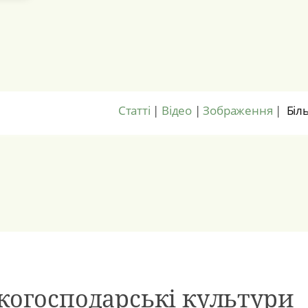
Статті
|
Відео
|
Зображення
|
Біл
ькогосподарські культури