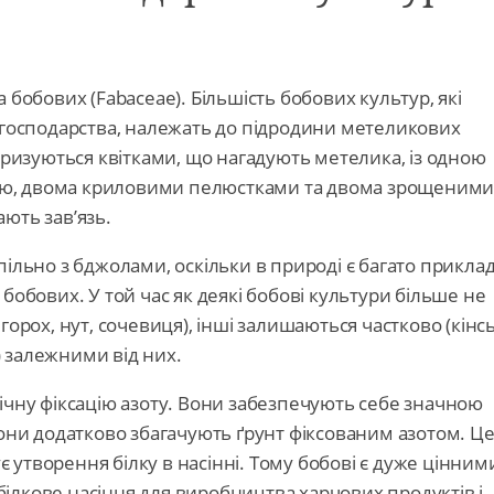
 бобових (Fabaceae). Більшість бобових культур, які
 господарства, належать до підродини метеликових
еризуються квітками, що нагадують метелика, із одною
ю, двома криловими пелюстками та двома зрощеним
ють зав’язь.
ільно з бджолами, оскільки в природі є багато приклад
бобових. У той час як деякі бобові культури більше не
горох, нут, сочевиця), інші залишаються частково (кінсь
 залежними від них.
ічну фіксацію азоту. Вони забезпечують себе значною
вони додатково збагачують ґрунт фіксованим азотом. Ц
утворення білку в насінні. Тому бобові є дуже цінним
ілкове насіння для виробництва харчових продуктів і