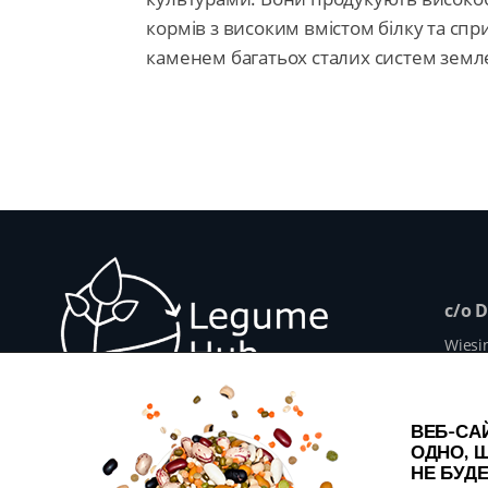
кормів з високим вмістом білку та сп
каменем багатьох сталих систем земл
c/o 
Wiesi
1010 V
+43 1
info@
ВЕБ-САЙ
www.
ОДНО, Щ
НЕ БУД