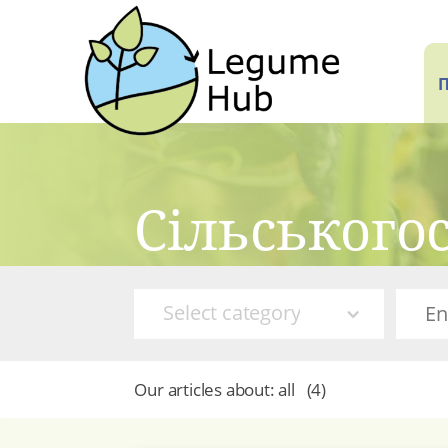
Сільського
Select category
Our articles about:
all
(
4
)