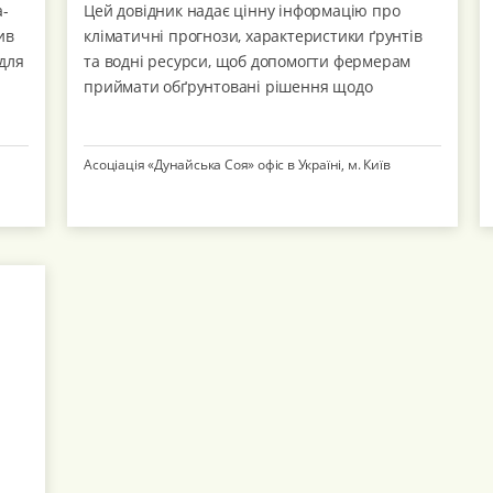
а-
Цей довідник надає цінну інформацію про
ив
кліматичні прогнози, характеристики ґрунтів
 для
та водні ресурси, щоб допомогти фермерам
х
приймати обґрунтовані рішення щодо
технологій вирощування сільськог...
Асоціація «Дунайська Соя» офіс в Україні, м. Київ