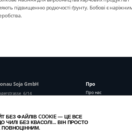
рияють підвищенню родючості ґрунту. Бобові є наріжни
еробства.
Donau Soja GmbH
Про
Про нас
ngerstrasse 6/14
ienna, Austria
Наші учасники
 512 17 44 20
Наші проєкти
legumehub.eu
Т БЕЗ ФАЙЛІВ COOKIE — ЦЕ ВСЕ
legumehub.eu
Контакти
О ЧИЛІ БЕЗ КВАСОЛІ… ВІН ПРОСТО
Е ПОВНОЦІННИМ.