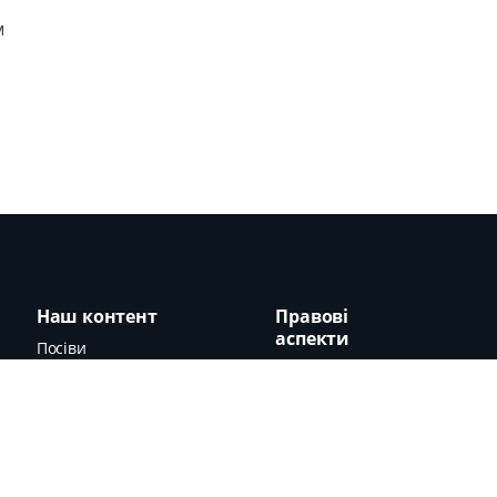
м
Наш контент
Правові
аспекти
Посіви
Терміни
Тваринництво
Захист даних
Харчування
Вихідні дані
Зображення
Новини