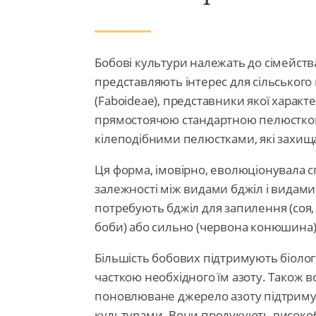
Бобові культури належать до сімейства
представляють інтерес для сільського
(Faboideae), представники якої характ
прямостоячою стандартною пелюстко
кілеподібними пелюстками, які захища
Ця форма, імовірно, еволюціонувала сп
залежності між видами бджіл і видами 
потребують бджіл для запилення (соя, 
боби) або сильно (червона конюшина)
Більшість бобових підтримують біолог
часткою необхідного їм азоту. Також 
поновлюване джерело азоту підтримує 
культурами. Вони продукують високоб