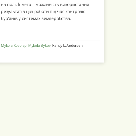
на полі. Її мета – можливість використання
результатів цієї роботи під час контролю
бур'янів у системах землеробства.
Використання рослинних р...
Mykola Kosolap
,
Mykola Bykov
, Randy L. Andersen