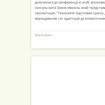
долучилася до конференції в особі агроном
консультанта Биков Микола, який представ
презентацію "Технологія підготовки грунту
вирощування сої: адаптація до кліматични
змін". Під час свого ...
Mykola Bykov