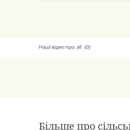
Наші відео про:
all
(
0
)
Більше про сільс