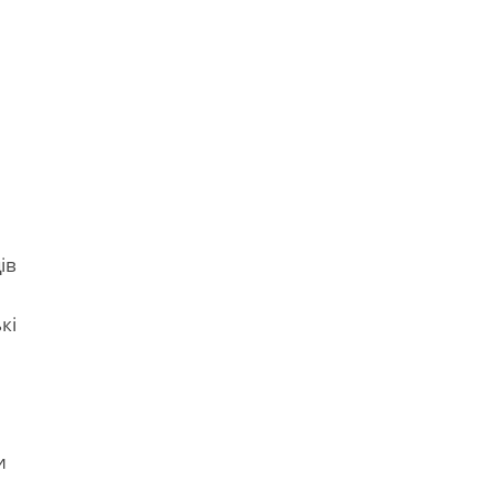
и
ів
кі
е
и