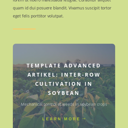
quam id dui posuere blandit. Vivamus suscipit tortor
eget felis porttitor volutpat.
TEMPLATE ADVANCED
ARTIKEL: INTER-ROW
CULTIVATION IN
SOYBEAN
Mechanical control of weeds in soybean crops
LEARN MORE