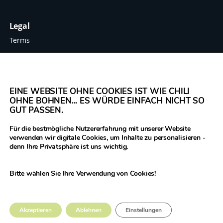
Legal
Terms
Data protection
Imprint
EINE WEBSITE OHNE COOKIES IST WIE CHILI
OHNE BOHNEN... ES WÜRDE EINFACH NICHT SO
GUT PASSEN.
The Legume Hub is a result of the Legumes
Für die bestmögliche Nutzererfahrung mit unserer Website
Translated project funded by the European
verwenden wir digitale Cookies, um Inhalte zu personalisieren -
Union through Horizon 2020, Project Grant
denn Ihre Privatsphäre ist uns wichtig.
Number 817634.
Bitte wählen Sie Ihre Verwendung von Cookies!
© 2021 Donau Soja – funded by the European Union within
Akzeptieren
Ablehnen
Einstellungen
the project Legumes Translated