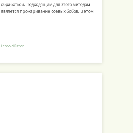
обработкой. Подходящим для этого методом
является прожаривание соевых бобов. В этом
видео мы покажем, как происходит обработка
соевых бобов на ф...
Leopold Rittler