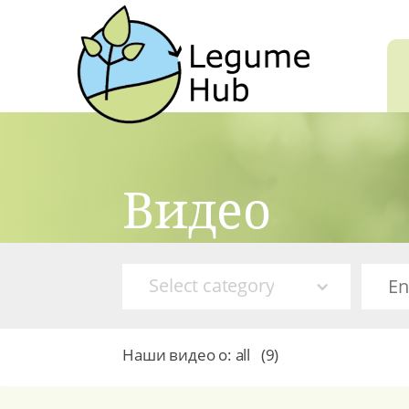
Видео
Select category
Наши видео о:
all
(
9
)