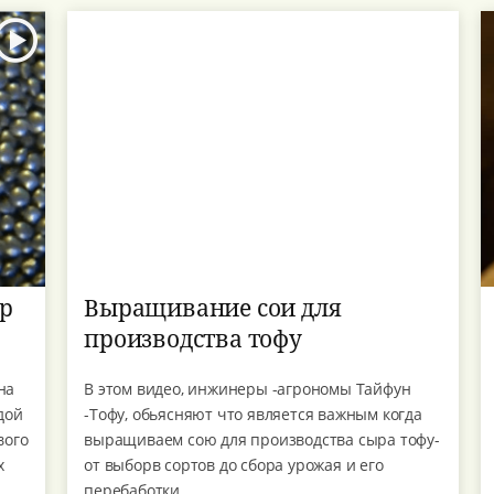
р
Выращивание сои для
производства тофу
на
В этом видео, инжинеры -агрономы Тайфун
дой
-Тофу, обьясняют что является важным когда
вого
выращиваем сою для производства сыра тофу-
х
от выборв сортов до сбора урожая и его
перебаботки.