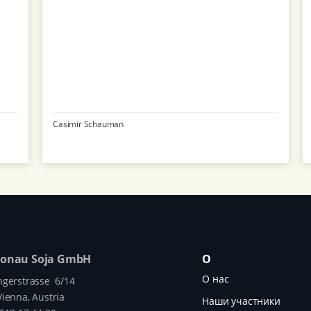
Casimir Schauman
Donau Soja GmbH
О
О нас
ngerstrasse 6/14
ienna, Austria
Наши участники