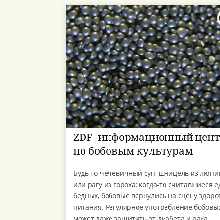
ZDF -информационный цент
по бобовым культурам
Будь то чечевичный суп, шницель из люпи
или рагу из гороха: когда-то считавшиеся е
бедных, бобовые вернулись на сцену здоро
питания. Регулярное употребление бобовы
может даже защитить от диабета и рака.