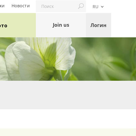
Search
ки
Новости
RU
Join us
Логин
ото