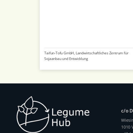
Taifun-Tofu GmbH, Landwirtschaftliches Zentrum für
Sojaanbau und Entwicklung
c/o 
Wiesi
1010 V