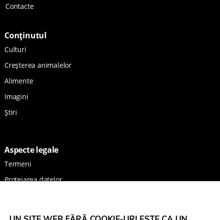
Contacte
Conținutul
Culturi
Creșterea animalelor
Alimente
Imagini
Știri
Aspecte legale
Termeni
Protejarea datelor
Imprimă
UN SITE WEB FĂRĂ COOKIE-URI ESTE CA UN