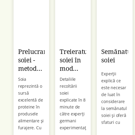
poate chiar
înainte de
proteja
utilizare.
împotriva
Prăjirea
diabetului și
boabelor de
cancerului.
soia este o
metodă
posibilă în
Prelucrarea
Treieratul
Semănatul
acest sens. În
soiei -
soiei în
soiei
acest film, vă
metode
mod
arătăm cum
Experții
are loc
și sfaturi
corespunzător
Soia
Detaliile
explică ce
procesarea
reprezintă o
recoltării
este necesar
boabelor de
sursă
soiei
de luat în
soia la ferma
excelentă de
explicate în 8
considerare
lui Johannes
proteine în
minute de
la semănatul
Edhofer. El ...
produsele
către experți
soiei și oferă
alimentare și
germani
sfaturi cu
furajere. Cu
experimentați.
privire la
toate
De la