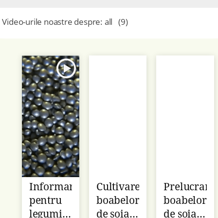
Video-urile noastre despre:
all
(
9
)
Informare
Cultivarea
Prelucrare
pentru
boabelor
boabelor
leguminoase
de soia
de soia