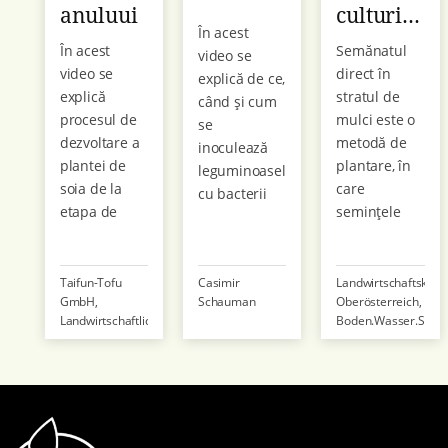
anuluui
culturi
În acest
semănate
În acest
Semănatul
video se
de
video se
direct în
explică de ce,
primăvară
explică
stratul de
când și cum
procesul de
mulci este o
se
dezvoltare a
metodă de
inoculează
plantei de
plantare, în
leguminoasele
soia de la
care
cu bacterii
etapa de
semințele
Rhizobium
răsad,
sunt
adecvate.
înflorire
semănate în
până la
reziduri de
Taifun-Tofu
Casimir
Landwirtschaftska
GmbH,
Schauman
Oberösterreich,
maturare.
plante
Landwirtschaftliches
Boden.Wasser.Schut
mulcite.
Zentrum für
Beratung
Scopul
Sojaanbau und
semănatului
Entwicklung
în mulci este
de a realiza
un control