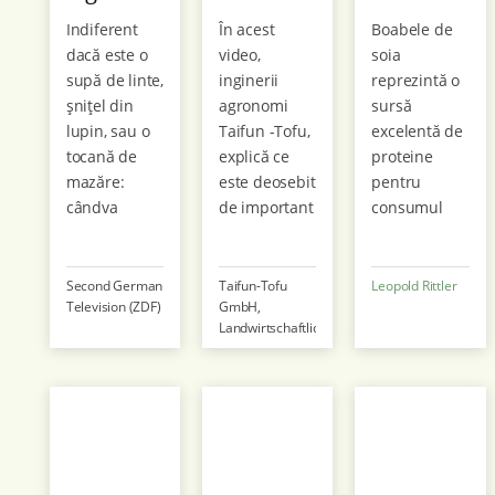
- ZDF
pentru
la fermă
Indiferent
În acest
Boabele de
hub
tofu
dacă este o
video,
soia
supă de linte,
inginerii
reprezintă o
șnițel din
agronomi
sursă
lupin, sau o
Taifun -Tofu,
excelentă de
tocană de
explică ce
proteine
mazăre:
este deosebit
pentru
cândva
de important
consumul
considerată
atunci când
uman și
mâncarea
cultivați soia
animal.
oamenilor
pentru
Acestea
Second German
Taifun-Tofu
Leopold Rittler
Television (ZDF)
GmbH,
săraci,
producerea
conțin și
Landwirtschaftliches
leguminoasele
de tofu - de
inhibitori
Zentrum für
au revenit pe
la alegerea
digestivi care
Sojaanbau und
scena
soiurilor
trebuie
Entwicklung
alimentară.
pâna la
dezactivați
Consumul
recoltare și
prin
regulat de
procesare.
tratament
leguminoase
termic