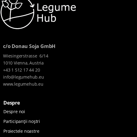
continuu
asupra
eroziunii
solului pe tot
parcursul
anului. Se
c/o Donau Soja GmbH
utilizează
prelucrarea
Wiesingerstrasse 6/14
solului fără
1010 Vienna, Austria
inversiune,
+43 1 512 17 44 20
care lucrează
info@legumehub.eu
doar
www.legumehub.eu
suprafața
solului,
Despre
protejând
astfel
Despre noi
structura ...
Participanții noștri
Proiectele noastre