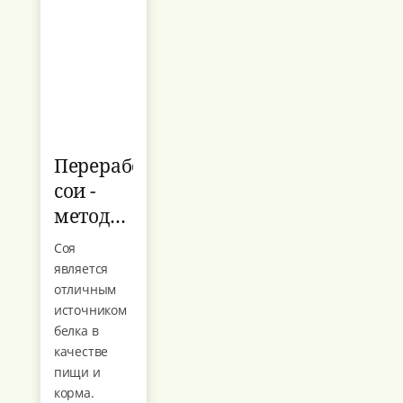
Переработка
сои -
методы
и
Соя
советы
является
отличным
источником
белка в
качестве
пищи и
корма.