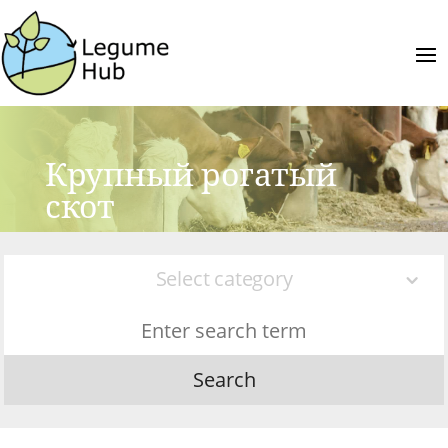
Крупный рогатый
скот
Select category
Search