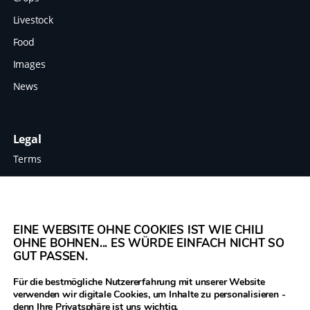
Livestock
Food
Images
News
Legal
Terms
Data protection
Imprint
EINE WEBSITE OHNE COOKIES IST WIE CHILI
OHNE BOHNEN... ES WÜRDE EINFACH NICHT SO
GUT PASSEN.
The Legume Hub is a result of the Legumes
Für die bestmögliche Nutzererfahrung mit unserer Website
Translated project funded by the European
verwenden wir digitale Cookies, um Inhalte zu personalisieren -
Union through Horizon 2020, Project Grant
denn Ihre Privatsphäre ist uns wichtig.