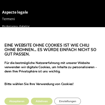
Aspecte legale
Termeni
Protejarea datelor
Imprimă
EINE WEBSITE OHNE COOKIES IST WIE CHILI
OHNE BOHNEN... ES WÜRDE EINFACH NICHT SO
GUT PASSEN.
Legume Hub este rezultatul proiectului
Für die bestmögliche Nutzererfahrung mit unserer Website
Legumes Translated, finanțat de către Uniunea
verwenden wir digitale Cookies, um Inhalte zu personalisieren -
Europeană prin Horizon 2020, numărul de
denn Ihre Privatsphäre ist uns wichtig.
grant al proiectului 817634.
Bitte wählen Sie Ihre Verwendung von Cookies!
© 2021 Donau Soja – este finanțată de Uniunea Europeană în
Akzeptieren
Ablehnen
Einstellungen
cadrul proiectului Legumes Translated