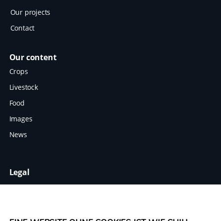
Our projects
Contact
Our content
Crops
Livestock
Food
Images
News
Legal
Terms
Data protection
Imprint
The Legume Hub is a result of the Legumes